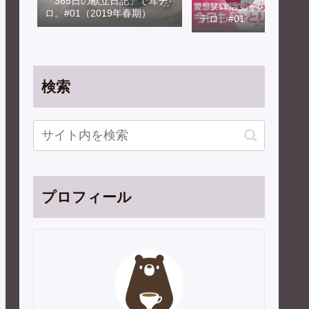
「365日の献立日記」で耳テ
「ソロ活女子のススメ」
ロ。#01（2019年春期）
テロ。#01
検索
プロフィール