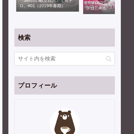
「365日の献立日記」で耳テ
「ソロ活女子のススメ」
ロ。#01（2019年春期）
テロ。#01
検索
プロフィール