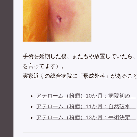
手術を延期した後、またもや放置していたら
を言ってます）。
実家近くの総合病院に「形成外科」があるこ
アテローム（粉瘤）10か月：病院初め。
アテローム（粉瘤）11か月：自然破水。
アテローム（粉瘤）13か月：手術決定。