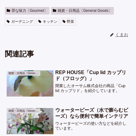
罪な味力〔Gourmet〕
雑貨・日用品〔General Goods〕
ガーデニング
キッチン
野菜
くまお
関連記事
REP HOUSE「Cup lid カップリ
雑貨・日用品〔General Goods〕
ド（フロッグ）」
閉業したオーサム株式会社の商品「Cup
lid カップリド」を紹介しています。
ウォータービーズ（水で膨らむビ
雑貨・日用品〔General Goods〕
ーズ）なら便利で簡単インテリア
ウォータービーズの使い方などを紹介し
ています。