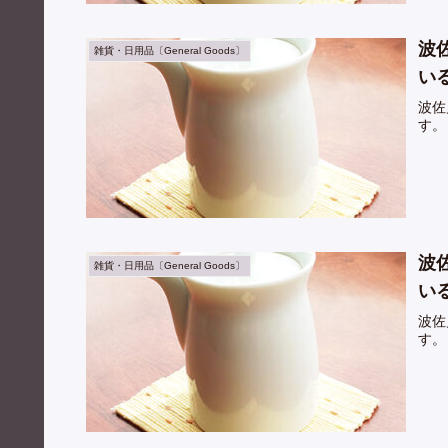
波
雑貨・日用品〔General Goods〕
い
波佐
す。
波
雑貨・日用品〔General Goods〕
い
波佐
す。