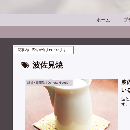
ホーム
プ
記事内に広告が含まれています。
波佐見焼
波
雑貨・日用品〔General Goods〕
い
波佐
す。