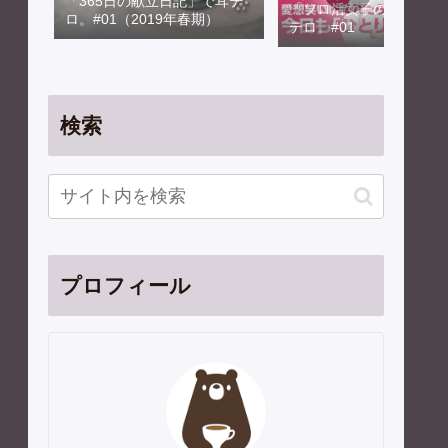
「365日の献立日記」で耳テ
「ソロ活女子のススメ」
ロ。#01（2019年春期）
テロ。#01
検索
プロフィール