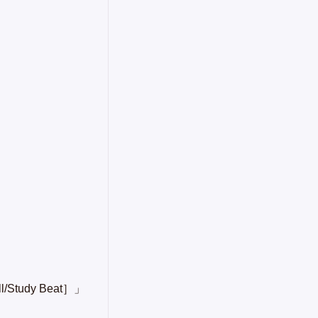
ll/Study Beat］」