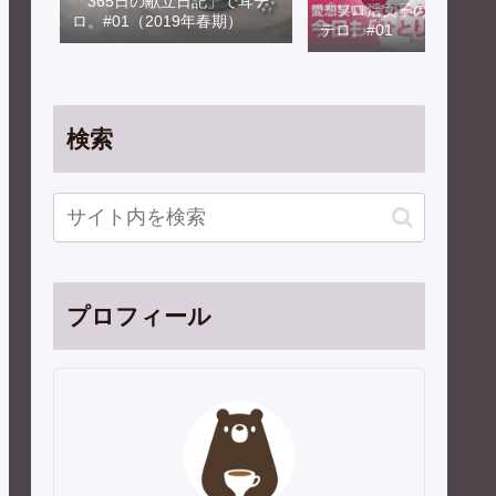
「365日の献立日記」で耳テ
「ソロ活女子のススメ」
ロ。#01（2019年春期）
テロ。#01
検索
プロフィール