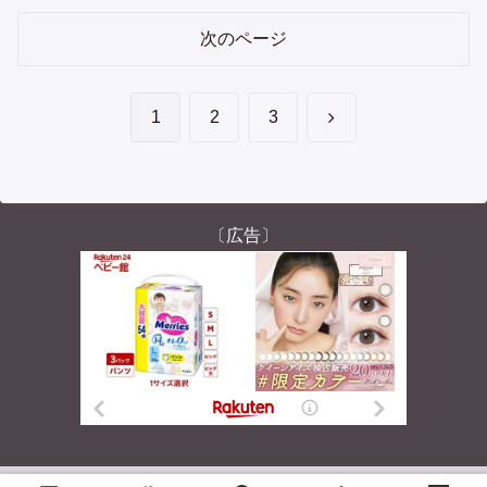
次のページ
次
1
2
3
へ
〔広告〕