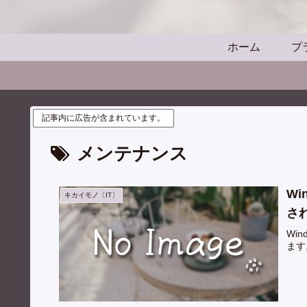
ホーム
プ
記事内に広告が含まれています。
メンテナンス
Wi
キカイモノ〔IT〕
さ
Wi
ます