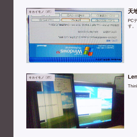
天
キカイモノ〔IT〕
PC
す。
Le
キカイモノ〔IT〕
Th