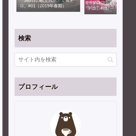
「365日の献立日記」で耳テ
「ソロ活女子のススメ」
ロ。#01（2019年春期）
テロ。#01
検索
プロフィール