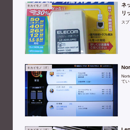
ネ
キカイモノ〔IT〕
リ
スプ
Nor
キカイモノ〔IT〕
Nor
てい
Le
キカイモノ〔IT〕