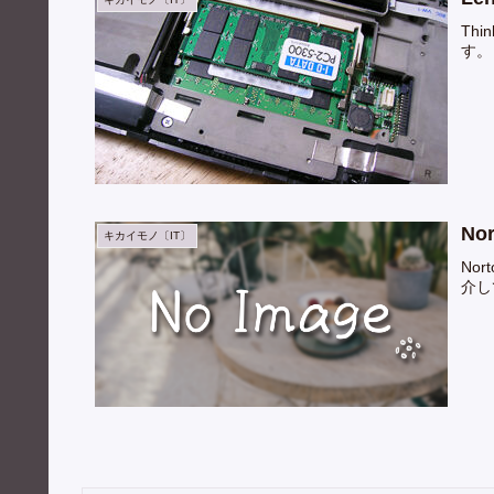
Th
す。
No
キカイモノ〔IT〕
Nor
介し