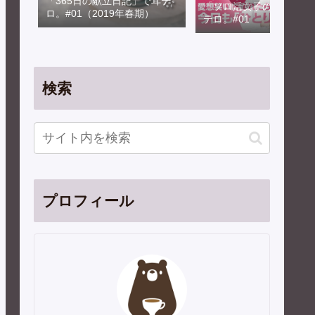
「365日の献立日記」で耳テ
「ソロ活女子のススメ」
ロ。#01（2019年春期）
テロ。#01
検索
プロフィール