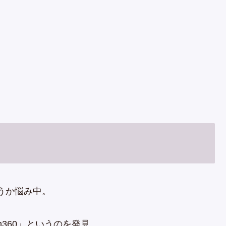
うか悩み中。
n360」というのを発見。