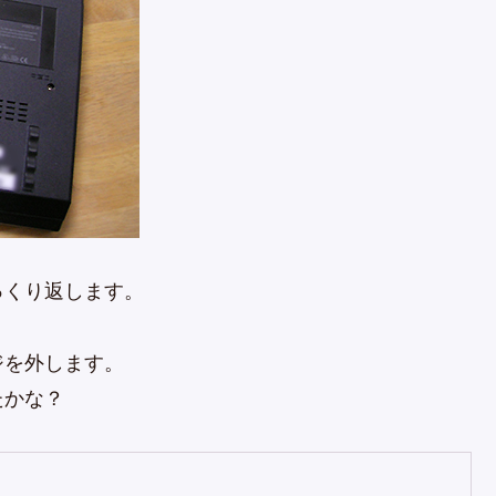
っくり返します。
ジを外します。
たかな？