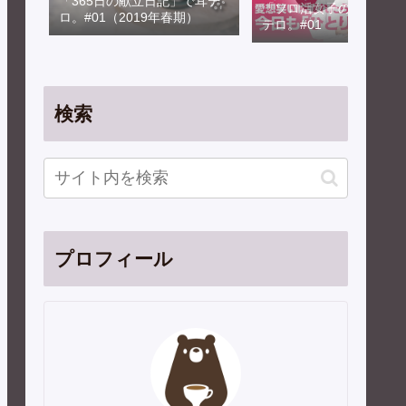
「365日の献立日記」で耳テ
「ソロ活女子のススメ」
ロ。#01（2019年春期）
テロ。#01
検索
プロフィール