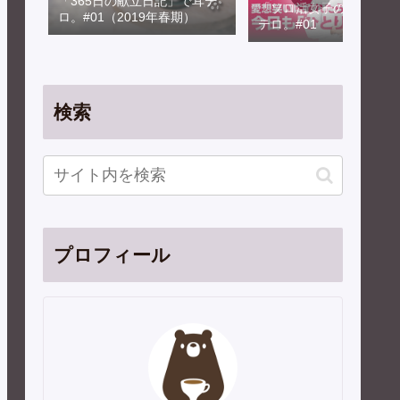
「365日の献立日記」で耳テ
「ソロ活女子のススメ」
ロ。#01（2019年春期）
テロ。#01
検索
プロフィール