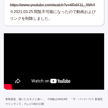
https://www.youtube.com/watch?v=4RdX1L_IWhY
※2021.03.25 閲覧不可能になったので動画および
リンクを削除しました。
香取慎吾、描いたカモメと海へ… CM曲はSASUKE 「ザ・パークハウス 新浦安
マリンヴィラ」テレビCMが公開