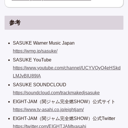
参考
SASUKE Warner Music Japan
https://wmg.jp/sasuke/
SASUKE YouTube
https://www.youtube.com/channel/UCYVOyO4eHSkd
LMJvBIU89IA
SASUKE SOUNDCLOUD
https://soundcloud.com/trackmakedjsasuke
EIGHT-JAM（関ジャム完全燃SHOW）公式サイト
https://www.tv-asahi.co.jp/eightjam/
EIGHT-JAM（関ジャム完全燃SHOW）公式Twitter
https://twitter.com/EIGHTJAMtvasahi