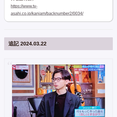
https://www.tv-
asahi.co.jp/kanjam/backnumber2/0034/
追記 2024.03.22