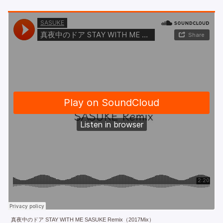
真夜中のドア STAY WITH ME SASUKE Remix（2017Mix）