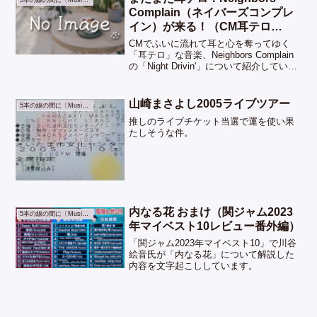
5本の線の間に〔Music〕
Complain（ネイバーズコンプレ
イン）が来る！（CM耳テロ
#03）
CMでふいに流れて耳と心を奪ってゆく
「耳テロ」な音楽、Neighbors Complain
の「Night Drivin'」について紹介していま
す。
山崎まさよし2005ライブツアー
5本の線の間に〔Music〕
推しのライブチケット当選で運を使い果
たしそうな件。
内なる花 おまけ（関ジャム2023
5本の線の間に〔Music〕
年マイベスト10レビュー番外編）
「関ジャム2023年マイベスト10」で川谷
絵音氏が「内なる花」について解説した
内容を文字起こししています。