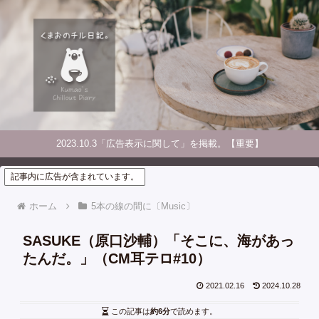
2023.10.3「広告表示に関して」を掲載。【重要】
記事内に広告が含まれています。
ホーム
5本の線の間に〔Music〕
SASUKE（原口沙輔）「そこに、海があっ
たんだ。」（CM耳テロ#10）
2021.02.16
2024.10.28
この記事は
約6分
で読めます。