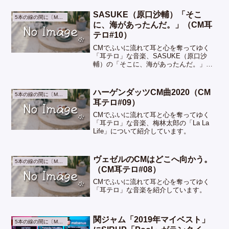
SASUKE（原口沙輔）「そこ
5本の線の間に〔Music〕
に、海があったんだ。」（CM耳
テロ#10）
CMでふいに流れて耳と心を奪ってゆく
「耳テロ」な音楽、SASUKE（原口沙
輔）の「そこに、海があったんだ。」に
ついて紹介しています。
ハーゲンダッツCM曲2020（CM
5本の線の間に〔Music〕
耳テロ#09）
CMでふいに流れて耳と心を奪ってゆく
「耳テロ」な音楽、梅林太郎の「La La
Life」について紹介しています。
ヴェゼルのCMはどこへ向かう。
5本の線の間に〔Music〕
（CM耳テロ#08）
CMでふいに流れて耳と心を奪ってゆく
「耳テロ」な音楽を紹介しています。
関ジャム「2019年マイベスト」
5本の線の間に〔Music〕