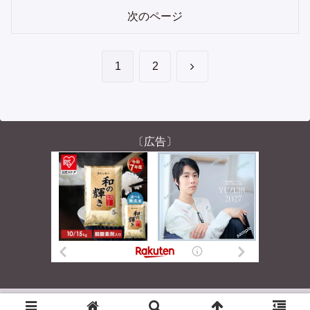
次のページ
次
1
2
へ
〔広告〕
© 2004-2026 くまおのチル日記。.