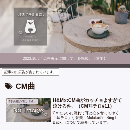
2023.10.3「広告表示に関して」を掲載。【重要】
記事内に広告が含まれています。
CM曲
H&MのCM曲がカッチョよすぎて
5本の線の間に〔Music〕
泣ける件。（CM耳テロ#11）
CMでふいに流れて耳と心を奪ってゆく
「耳テロ」な音楽、Molokoの「Sing It
Back」について紹介しています。