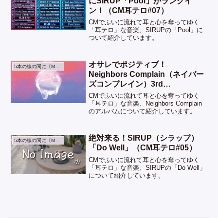
にSIRUP「Pool」がランクイ
ン！（CM耳テロ#07）
CMでふいに流れて耳と心を奪ってゆく
「耳テロ」な音楽、SIRUPの「Pool」に
ついて紹介しています。
オサレでポジティブ！
5本の線の間に〔Music〕
Neighbors Complain（ネイバー
ズコンプレイン）3rd
Album「WAVE」リリース&ツア
CMでふいに流れて耳と心を奪ってゆく
ー中！（CM耳テロ#06）
「耳テロ」な音楽、Neighbors Complain
のアルバムについて紹介しています。
絶対来る！SIRUP（シラップ）
5本の線の間に〔Music〕
「Do Well」（CM耳テロ#05）
CMでふいに流れて耳と心を奪ってゆく
「耳テロ」な音楽、SIRUPの「Do Well」
について紹介しています。