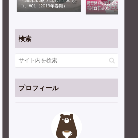
「365日の献立日記」で耳テ
「ソロ活女子のススメ」
ロ。#01（2019年春期）
テロ。#01
検索
プロフィール