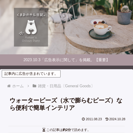
2023.10.3「広告表示に関して」を掲載。【重要】
記事内に広告が含まれています。
ホーム
雑貨・日用品〔General Goods〕
ウォータービーズ（水で膨らむビーズ）な
ら便利で簡単インテリア
2011.08.23
2024.10.28
この記事は
約2分
で読めます。