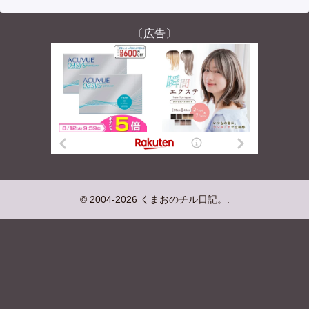
〔広告〕
© 2004-2026 くまおのチル日記。.