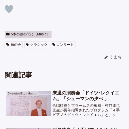
5本の線の間に〔Music〕
繭の会
クラシック
コンサート
くまお
関連記事
来週の演奏会「ドイツ･レクイエ
5本の線の間に〔Music〕
ム」「シューマンの夕べ 」
合唱指導とブラームスの権威・村谷達也
先生が長年指導されたプログラム「４手
ピアノのドイツ・レクイエム」と、クラ
シック音楽家が集まる「繭の会」メンバ
ー鈴木まどかさんが出演する演奏会につ
いて紹介しています。