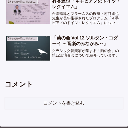
村谷達也「４手ピアノのドイツ・
5本の線の間に〔Music〕
レクイエム」
合唱指導とブラームスの権威・村谷達也
先生が長年指導されたプログラム「４手
ピアノのドイツ・レクイエム」について
紹介しています。
「繭の会 Vol.12 ゾルタン・コダ
5本の線の間に〔Music〕
ーイ ～音楽のみなかみ～」
クラシック音楽家が集まる「繭の会」の
第12回演奏会について紹介しています。
コメント
コメントを書き込む