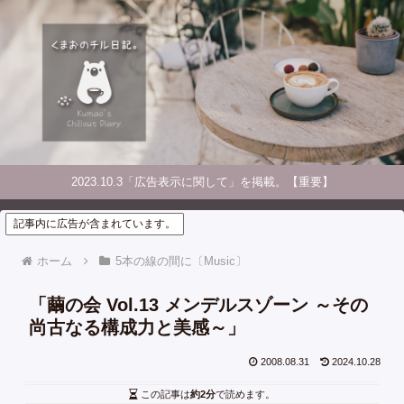
2023.10.3「広告表示に関して」を掲載。【重要】
記事内に広告が含まれています。
ホーム
5本の線の間に〔Music〕
「繭の会 Vol.13 メンデルスゾーン ～その
尚古なる構成力と美感～」
2008.08.31
2024.10.28
この記事は
約2分
で読めます。