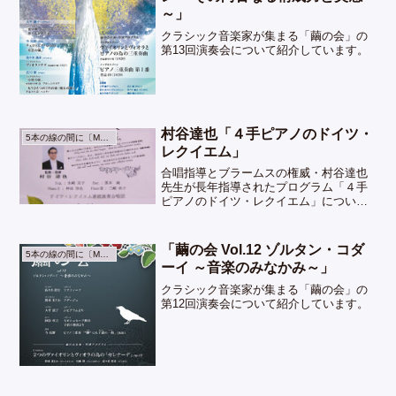
～」
クラシック音楽家が集まる「繭の会」の
第13回演奏会について紹介しています。
村谷達也「４手ピアノのドイツ・
5本の線の間に〔Music〕
レクイエム」
合唱指導とブラームスの権威・村谷達也
先生が長年指導されたプログラム「４手
ピアノのドイツ・レクイエム」について
紹介しています。
「繭の会 Vol.12 ゾルタン・コダ
5本の線の間に〔Music〕
ーイ ～音楽のみなかみ～」
クラシック音楽家が集まる「繭の会」の
第12回演奏会について紹介しています。