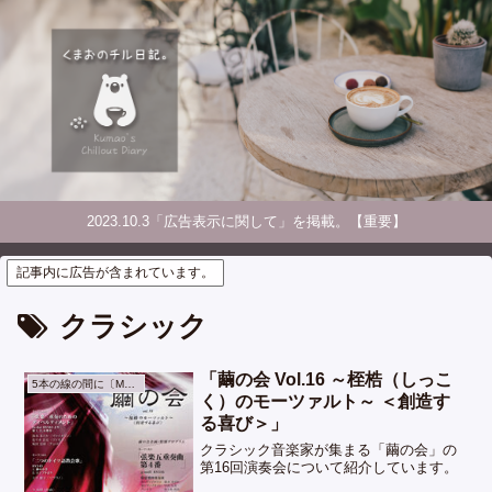
2023.10.3「広告表示に関して」を掲載。【重要】
記事内に広告が含まれています。
クラシック
「繭の会 Vol.16 ～桎梏（しっこ
5本の線の間に〔Music〕
く）のモーツァルト～ ＜創造す
る喜び＞」
クラシック音楽家が集まる「繭の会」の
第16回演奏会について紹介しています。