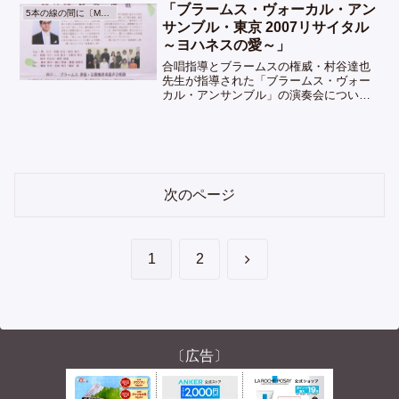
「ブラームス・ヴォーカル・アン
5本の線の間に〔Music〕
サンブル・東京 2007リサイタル
～ヨハネスの愛～」
合唱指導とブラームスの権威・村谷達也
先生が指導された「ブラームス・ヴォー
カル・アンサンブル」の演奏会について
紹介しています。
次のページ
次
1
2
へ
〔広告〕