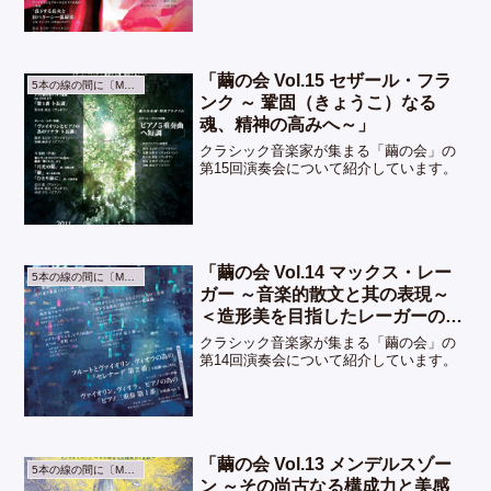
「繭の会 Vol.15 セザール・フラ
5本の線の間に〔Music〕
ンク ～ 鞏固（きょうこ）なる
魂、精神の高みへ～」
クラシック音楽家が集まる「繭の会」の
第15回演奏会について紹介しています。
「繭の会 Vol.14 マックス・レー
5本の線の間に〔Music〕
ガー ～音楽的散文と其の表現～
＜造形美を目指したレーガーの叙
情性＞」
クラシック音楽家が集まる「繭の会」の
第14回演奏会について紹介しています。
「繭の会 Vol.13 メンデルスゾー
5本の線の間に〔Music〕
ン ～その尚古なる構成力と美感