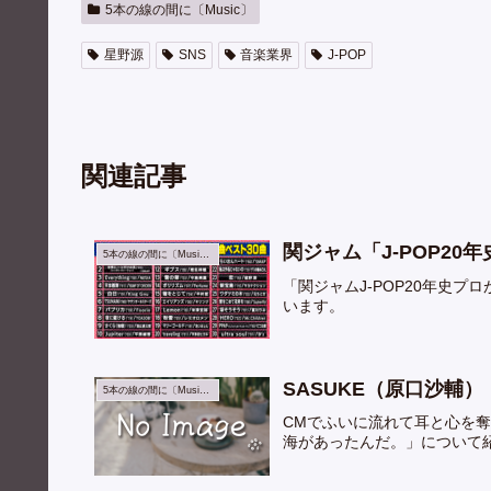
5本の線の間に〔Music〕
星野源
SNS
音楽業界
J-POP
関連記事
関ジャム「J-POP2
5本の線の間に〔Music〕
「関ジャムJ-POP20年史
います。
SASUKE（原口沙輔
5本の線の間に〔Music〕
CMでふいに流れて耳と心を奪
海があったんだ。」について