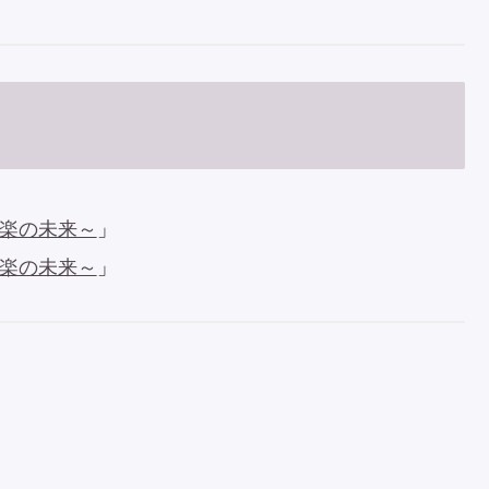
音楽の未来～
」
音楽の未来～
」