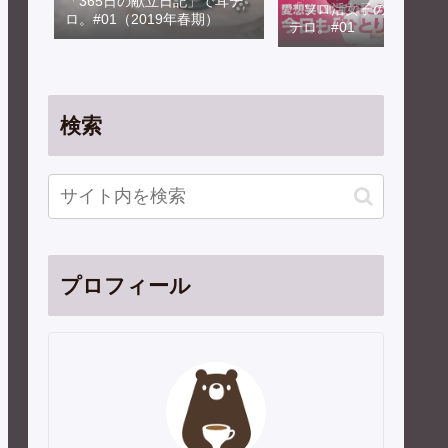
「365日の献立日記」で耳テ
「ソロ活女子のススメ」
ロ。#01（2019年春期）
テロ。#01
検索
プロフィール