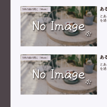
あ
5本の線の間に〔Music〕
とあ
を述
あ
5本の線の間に〔Music〕
とあ
を述