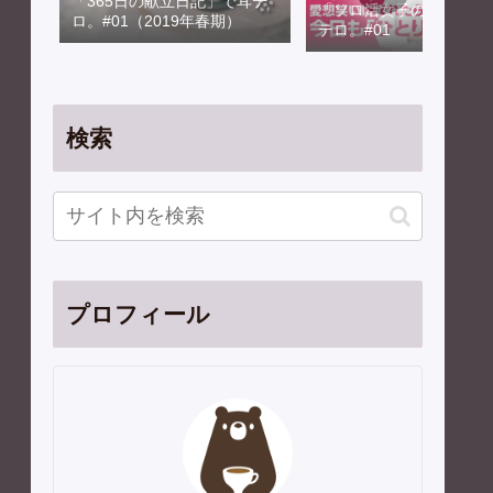
「365日の献立日記」で耳テ
「ソロ活女子のススメ」
ロ。#01（2019年春期）
テロ。#01
検索
プロフィール