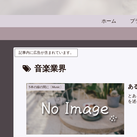
ホーム
プ
記事内に広告が含まれています。
音楽業界
あ
5本の線の間に〔Music〕
とあ
を述