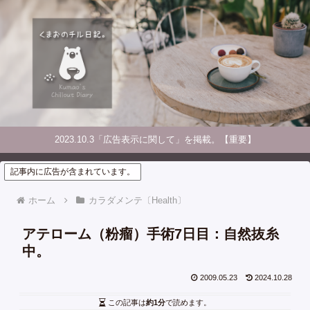
2023.10.3「広告表示に関して」を掲載。【重要】
記事内に広告が含まれています。
ホーム
カラダメンテ〔Health〕
アテローム（粉瘤）手術7日目：自然抜糸
中。
2009.05.23
2024.10.28
この記事は
約1分
で読めます。