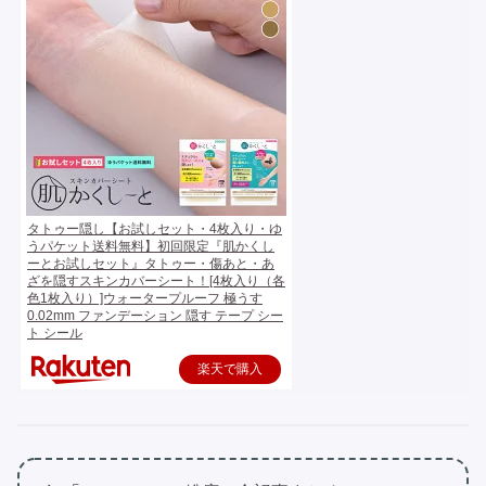
タトゥー隠し【お試しセット・4枚入り・ゆ
うパケット送料無料】初回限定『肌かくし
ーとお試しセット』タトゥー・傷あと・あ
ざを隠すスキンカバーシート！[4枚入り（各
色1枚入り）]ウォータープルーフ 極うす
0.02mm ファンデーション 隠す テープ シー
ト シール
楽天で購入