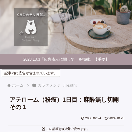
2023.10.3「広告表示に関して」を掲載。【重要】
記事内に広告が含まれています。
ホーム
カラダメンテ〔Health〕
アテローム（粉瘤）1日目：麻酔無し切開
その１
2008.02.24
2024.10.28
この記事は
約2分
で読めます。