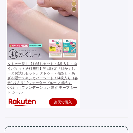
タトゥー隠し【お試しセット・4枚入り・ゆ
うパケット送料無料】初回限定『肌かくし
ーとお試しセット』タトゥー・傷あと・あ
ざを隠すスキンカバーシート！[4枚入り（各
色1枚入り）]ウォータープルーフ 極うす
0.02mm ファンデーション 隠す テープ シー
ト シール
楽天で購入