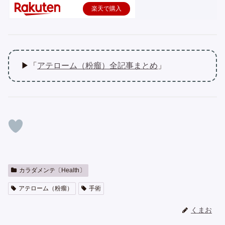
楽天で購入
▶「
アテローム（粉瘤）全記事まとめ
」
カラダメンテ〔Health〕
アテローム（粉瘤）
手術
くまお