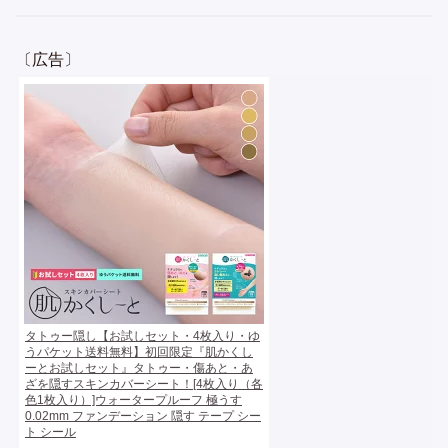
〔広告〕
タトゥー隠し【お試しセット・4枚入り・ゆ
うパケット送料無料】初回限定『肌かくし
ーとお試しセット』タトゥー・傷あと・あ
ざを隠すスキンカバーシート！[4枚入り（各
色1枚入り）]ウォータープルーフ 極うす
0.02mm ファンデーション 隠す テープ シー
ト シール