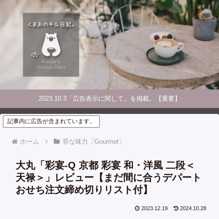
2023.10.3「広告表示に関して」を掲載。【重要】
記事内に広告が含まれています。
ホーム
罪な味力〔Gourmet〕
大丸「彩宴-Q 京都 彩宴 和・洋風 二段＜
天禄＞」レビュー【まだ間に合うデパート
おせち注文締め切りリスト付】
2023.12.19
2024.10.28