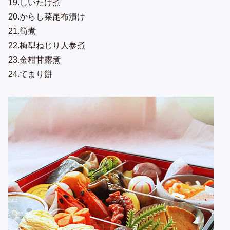
19.しいたけ煮
20.からし菜昆布漬け
21.筍煮
22.梅型ねじり人参煮
23.金柑甘露煮
24.てまり餅