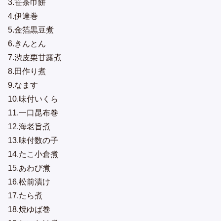
3.笹茶巾餅
4.伊達巻
5.金箔黒豆煮
6.きんとん
7.渋皮栗甘露煮
8.田作り煮
9.なます
10.味付いくら
11.一口昆布巻
12.海老旨煮
13.味付数の子
14.たこ小倉煮
15.あわび煮
16.松前漬け
17.たら煮
18.焼ゆば巻