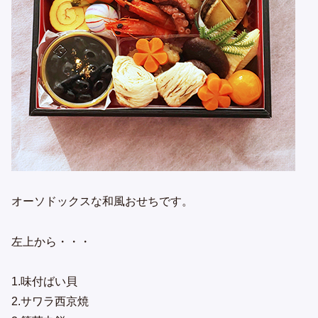
オーソドックスな和風おせちです。
左上から・・・
1.味付ばい貝
2.サワラ西京焼