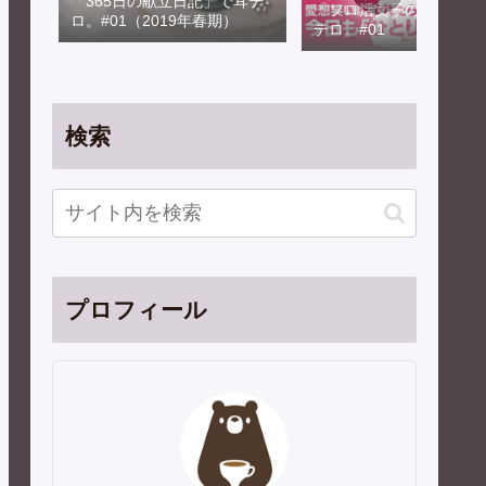
「365日の献立日記」で耳テ
「ソロ活女子のススメ」
ロ。#01（2019年春期）
テロ。#01
検索
プロフィール