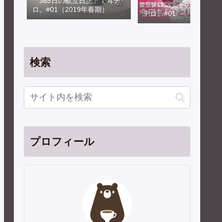
「365日の献立日記」で耳テ
「ソロ活女子のススメ」
ロ。#01（2019年春期）
テロ。#01
検索
プロフィール