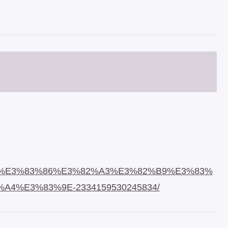
3%91%E3%83%86%E3%82%A3%E3%82%B9%E3%83%
4%E3%83%9E-2334159530245834/