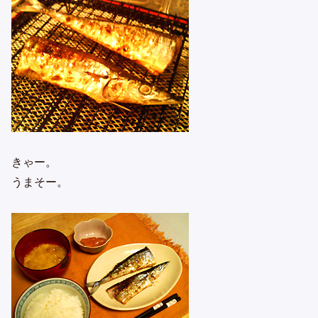
きゃー。
うまそー。