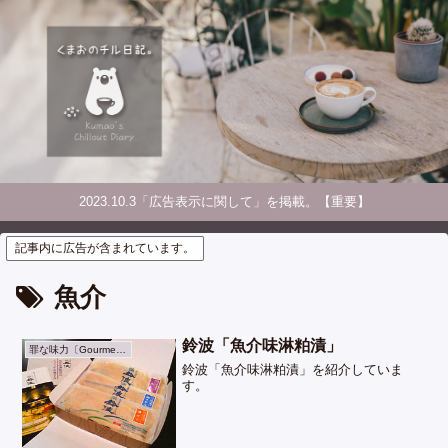
2023.10.3「広告表示に関して」を掲載。【重要】
記事内に広告が含まれています。
魚介
鈴波「魚介味淋粕漬」
罪な味力〔Gourmet〕
鈴波「魚介味淋粕漬」を紹介していま
す。