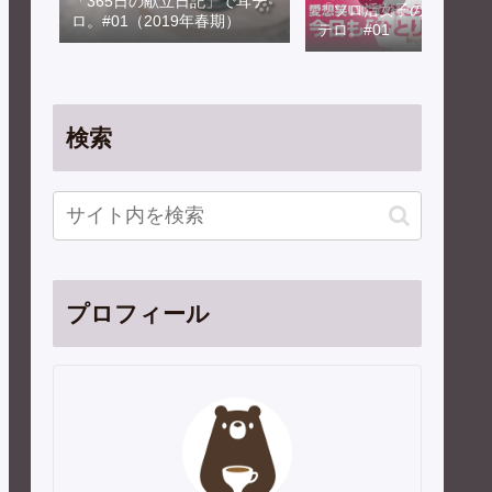
「365日の献立日記」で耳テ
「ソロ活女子のススメ」
ロ。#01（2019年春期）
テロ。#01
検索
プロフィール