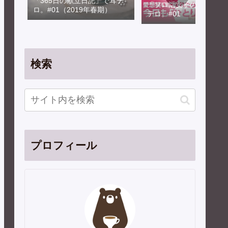
「365日の献立日記」で耳テ
「ソロ活女子のススメ」
ロ。#01（2019年春期）
テロ。#01
検索
プロフィール