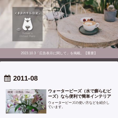
2023.10.3「広告表示に関して」を掲載。【重要】
2011-08
ウォータービーズ（水で膨らむビ
雑貨・日用品〔General Goods〕
ーズ）なら便利で簡単インテリア
ウォータービーズの使い方などを紹介し
ています。