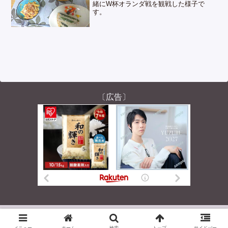
緒にW杯オランダ戦を観戦した様子で
す。
〔広告〕
© 2004-2026 くまおのチル日記。.