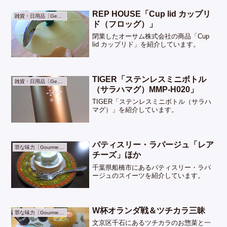
REP HOUSE「Cup lid カップリ
雑貨・日用品〔General Goods〕
ド（フロッグ）」
閉業したオーサム株式会社の商品「Cup
lid カップリド」を紹介しています。
TIGER「ステンレスミニボトル
雑貨・日用品〔General Goods〕
（サラハマグ）MMP-H020」
TIGER「ステンレスミニボトル（サラハ
マグ）」を紹介しています。
パティスリー・ラパージュ「レア
罪な味力〔Gourmet〕
チーズ」ほか
千葉県船橋市にあるパティスリー・ラパ
ージュのスイーツを紹介しています。
W杯オランダ戦＆ツチカラ三昧
罪な味力〔Gourmet〕
文京区千石にあるツチカラのお惣菜と一