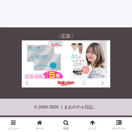
〔広告〕
© 2004-2026 くまおのチル日記。.
メニュー
ホーム
検索
トップ
サイドバー