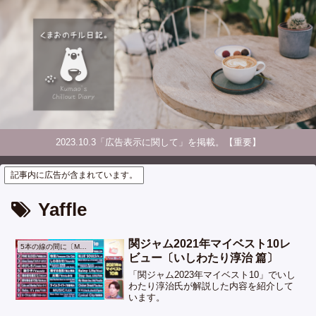
2023.10.3「広告表示に関して」を掲載。【重要】
記事内に広告が含まれています。
Yaffle
関ジャム2021年マイベスト10レ
5本の線の間に〔Music〕
ビュー〔いしわたり淳治 篇〕
「関ジャム2023年マイベスト10」でいし
わたり淳治氏が解説した内容を紹介して
います。