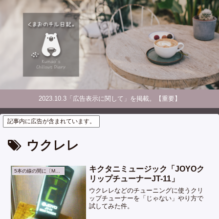
2023.10.3「広告表示に関して」を掲載。【重要】
記事内に広告が含まれています。
ウクレレ
キクタニミュージック「JOYOク
5本の線の間に〔Music〕
リップチューナーJT-11」
ウクレレなどのチューニングに使うクリ
ップチューナーを「じゃない」やり方で
試してみた件。