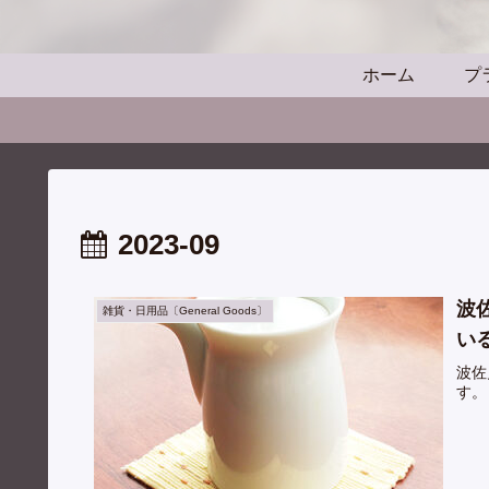
ホーム
プ
2023-09
波
雑貨・日用品〔General Goods〕
い
波佐
す。