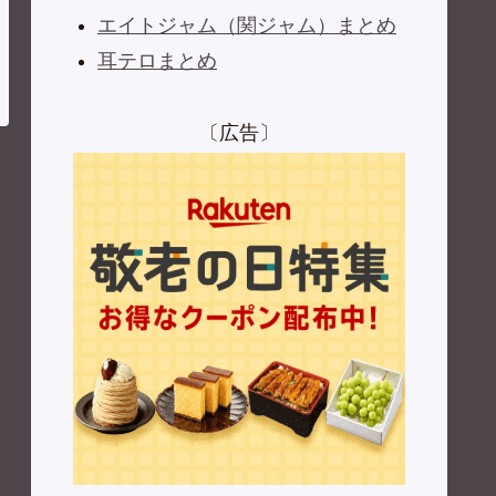
エイトジャム（関ジャム）まとめ
耳テロまとめ
〔広告〕