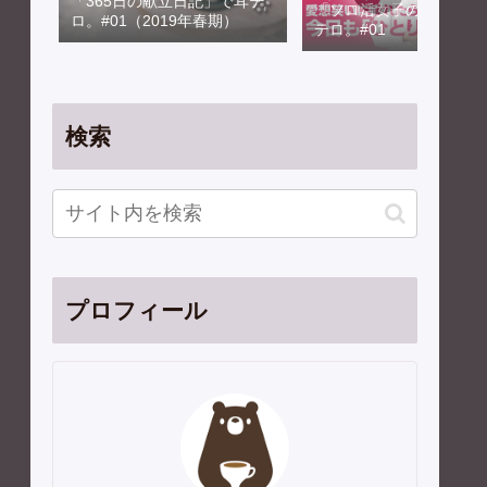
「365日の献立日記」で耳テ
「ソロ活女子のススメ」
ロ。#01（2019年春期）
テロ。#01
検索
プロフィール