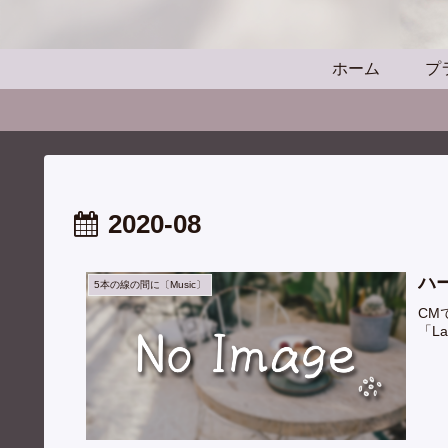
ホーム
プ
2020-08
ハ
5本の線の間に〔Music〕
CM
「L