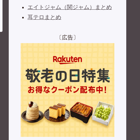
エイトジャム（関ジャム）まとめ
耳テロまとめ
〔広告〕