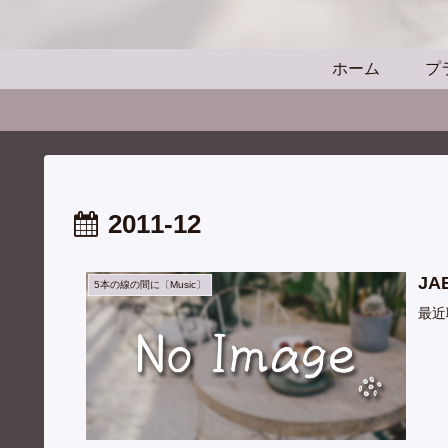
ホーム
プ
2011-12
J
5本の線の間に〔Music〕
最近