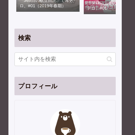
「365日の献立日記」で耳テ
「ソロ活女子のススメ」
ロ。#01（2019年春期）
テロ。#01
検索
プロフィール