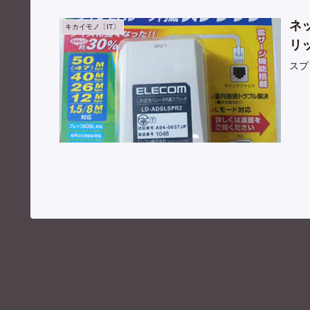
ネ
キカイモノ〔IT〕
リ
スプ