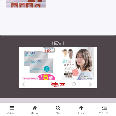
ー鈴木まどかさんが出演する演奏会につ
いて紹介しています。
〔広告〕
© 2004-2026 くまおのチル日記。.
メニュー
ホーム
検索
トップ
サイドバー