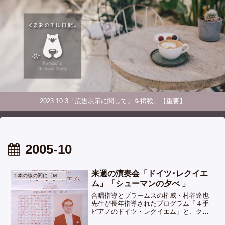
2023.10.3「広告表示に関して」を掲載。【重要】
2005-10
来週の演奏会「ドイツ･レクイエ
5本の線の間に〔Music〕
ム」「シューマンの夕べ 」
合唱指導とブラームスの権威・村谷達也
先生が長年指導されたプログラム「４手
ピアノのドイツ・レクイエム」と、クラ
シック音楽家が集まる「繭の会」メンバ