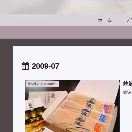
ホーム
プ
2009-07
鈴
罪な味力〔Gourmet〕
鈴波