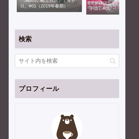
「365日の献立日記」で耳テ
「ソロ活女子のススメ」
ロ。#01（2019年春期）
テロ。#01
検索
プロフィール