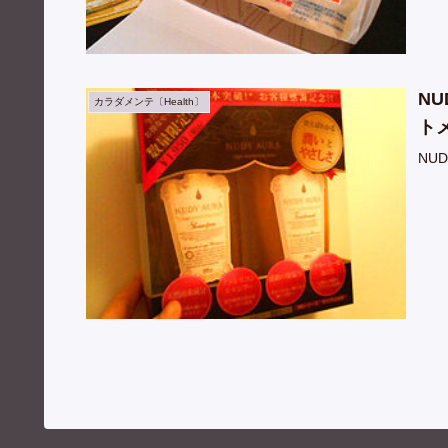
N
カラダメンテ〔Health〕
ト
NU